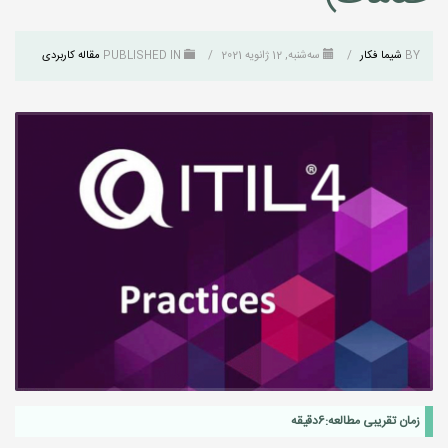
BY
شیما فکار
/
سه‌شنبه, 12 ژانویه 2021
/
PUBLISHED IN
مقاله کاربردی
زمان تقریبی مطالعه:
6
دقیقه