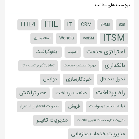
آیا توفان اتوماسیون در حال نزدیک‌شدن به پیشخوان خدمت
است؟
وضعیت موفقیت خدمات سلف‌سرویس فناوری اطلاعات
برچسب های مطالب
ITIL
ITIL4
IT
CRM
BPMS
B2B
ITSM
Wendia
VeriSM
استاندارد ایزو
استراتژی خدمت
اینفوگرافیک
امنیت
بانکداری
بهبود مستمر خدمت
تحلیل تأثیر بر کسب و کار
خودکارسازی
دواپس
تحول دیجیتال