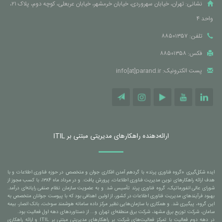
نشانی: تهران، خیابان سهروردی، خیابان خرمشهر، خیابان عربعلی، کوچه دوم، پلاک ۲۱،
واحد ۴
تلفن: ۸۸۵۰۱۳۵۷
فکس: ۸۸۵۰۱۳۵۸
پست الکترونیک: info[at]parand.ir
ارائه‌دهنده راهکارهای مدیریتی مبتنی بر ITIL
ایده شکل‌گیری «گروه فناوری پرند» با گردهم آمدن افکاری جوان و متخصص در حوزه فناوری اطلاعات و با
هدف ارائه راهکارهای نوین مدیریت فناوری اطلاعات، پرورش یافت. و در مرداد ماه ۱۳۸۴، با کسب مجوز از
شورای عالی انفورماتیک، گروه فناوری پرند تأسیس شد. و به عضویت سازمان نظام صنفی رایانه‌ای درآمد.
بهبود فرآیندهای مدیریت فناوری اطلاعات در کشور، از اولین اهدافی بود که با پیوست جوانان متخصص به
این گروه، پیگیری شد. و همکاری با سازمان‌هایی نظیر مرکز داده سامانه هوشمند سوخت، بانک انصار، بیمه
سامان، شرکت توزیع برق مشهد، شرکت برق منطقه‌ای تهران و... از دستاوردهای دهه اول فعالیت بود.
در دهه دوم فعالیت با تمرکز فعالیت‌های شرکت بر راهکارهای مدیریتی مبتنی بر ITIL و ارائه راهکاری