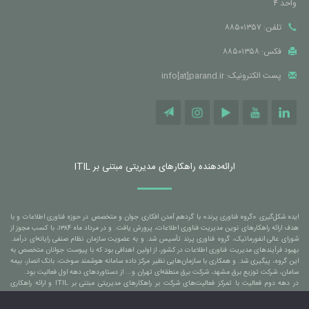
واحد ۴
تلفن: ۸۸۵۰۱۳۵۷
فکس: ۸۸۵۰۱۳۵۸
پست الکترونیک: info[at]parand.ir
ارائه‌دهنده راهکارهای مدیریتی مبتنی بر ITIL
ایده شکل‌گیری «گروه فناوری پرند» با گردهم آمدن افکاری جوان و متخصص در حوزه فناوری اطلاعات و با
هدف ارائه راهکارهای نوین مدیریت فناوری اطلاعات، پرورش یافت. و در مرداد ماه ۱۳۸۴، با کسب مجوز از
شورای عالی انفورماتیک، گروه فناوری پرند تأسیس شد. و به عضویت سازمان نظام صنفی رایانه‌ای درآمد.
بهبود فرآیندهای مدیریت فناوری اطلاعات در کشور، از اولین اهدافی بود که با پیوست جوانان متخصص به
این گروه، پیگیری شد. و همکاری با سازمان‌هایی نظیر مرکز داده سامانه هوشمند سوخت، بانک انصار، بیمه
سامان، شرکت توزیع برق مشهد، شرکت برق منطقه‌ای تهران و... از دستاوردهای دهه اول فعالیت بود.
در دهه دوم فعالیت با تمرکز فعالیت‌های شرکت بر راهکارهای مدیریتی مبتنی بر ITIL و ارائه راهکاری
بومی‌سازی شده و مبتنی بر استانداردهای جهانی، منجر شد تا همکاری با سازمان‌هایی نظیر بانک ملی ایران،
بانک ملت، بانک مسکن، بانک آینده، سازمان برنامه و بودجه کشور، شرکت خدمات انفورماتیک، شرکت