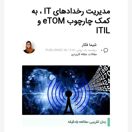
مدیریت رخدادهای IT ، به
کمک چارچوب eTOM و
ITIL
شیما فکار
دوشنبه, 08 ژوئن 2020
/
PUBLISHED IN
0
مقالات
,
مقاله کاربردی
زمان تقریبی مطالعه:
5
دقیقه