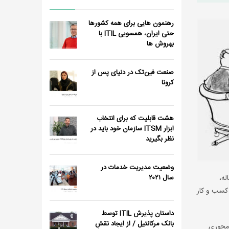
رهنمون هایی برای همه کشورها
حتی ایران، همسویی ITIL با
بهروش ها
صنعت فین‌تک در دنیای پس از
کرونا
هشت قابلیت که برای انتخاب
ابزار ITSM سازمان خود باید در
نظر بگیرید
وضعیت مدیریت خدمات در
له،
سال ٢٠٢١
 کسب و کار
داستان پذیرش ITIL توسط
بانک مرکانتیل / از ایجاد نقش
ر موجی (Ripple Effect) ناشی از عمل نکردن یک خدمت فناوری اطلاعات یا خارج از دسترس بودن یک سامانه برای هر کسب و کار IT محوری