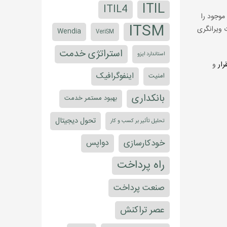
ITIL
ITIL4
موجود را
ITSM
ت ویرانگری
Wendia
VeriSM
استراتژی خدمت
استاندارد ایزو
رار
و
اینفوگرافیک
امنیت
بانکداری
بهبود مستمر خدمت
تحول دیجیتال
تحلیل تأثیر بر کسب و کار
خودکارسازی
دواپس
راه پرداخت
صنعت پرداخت
عصر تراکنش