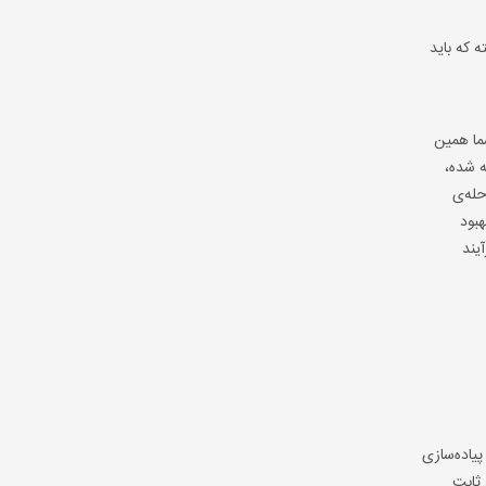
 پیکربندی کند؟ البته که باید
مون دودویی (Binary) نیست! در واقع، شما همین
ه شده،
حله‌ی
هبود
تقرار فرآیند
پیاده‌سازی
 ثابت