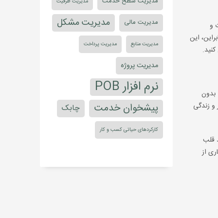
مدیریت سطح خدمت
مدیریت ظرفیت
مدیریت مشکل
مدیریت مالی
 و
راین، این
مدیریت منابع
مدیریت پرداخت
کنید.
مدیریت پروژه
نرم افزار POB
اگر بخواهیم فرآیند مدیریت تغییر را در استعاره‌ی بدن به کار بگیریم، باید آن را به سیستم گردش خون تشبیه کنیم. کسانی که انتظار دارند سیستم ITIL بدون
پیشخوان خدمت
 و زندگی
چابک
کارکردهای حیاتی کسب و کار
مانند قلب
ییرات اساسی (Big Changes) نیست، بسیاری از