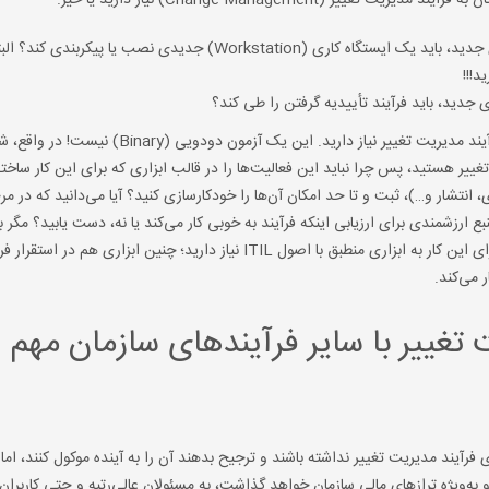
Change Management) نیاز دارید یا خیر.
آیا واحد فناوری اطلاعات سازمان شما، هنگام استخدام نیروی جدید، باید یک ایستگاه کاری (Workstation) جدیدی نصب یا
د!!!
ی جدید، باید فرآیند تأییدیه گرفتن را طی کند؟
اگر پاسخ شما به هر دو پرسش بالا مثبت است، پس شما قطعاً به فرآیند مدیریت تغییر نیاز دارید. این یک آز
ییر هستید، پس چرا نباید این فعالیت‌ها را در قالب ابزاری که برای این کار ساخت
انتشار و…)، ثبت و تا حد امکان آن‌ها را خودکارسازی کنید؟ آیا می‌دانید که در مر
 ارزشمندی برای ارزیابی اینکه فرآیند به خوبی کار می‌کند یا نه، دست ‌یابید؟ مگر ب
مستمر چیزی غیر از این است؟ پس، کافی است مطمئن شوید که برای این کار به ابزاری منطبق با اصول ITIL نیاز دارید؛ چنین ابزاری هم در اس
 می‌کند.
 تغییر با سایر فرآیندهای سازمان مهم
فرآیند مدیریت تغییر نداشته باشند و ترجیح بدهند آن را به آینده موکول کنند، اما 
 به‌ویژه ترازهای مالی سازمان خواهد گذاشت، به مسئولان عالی‌رتبه و حتی کاربران