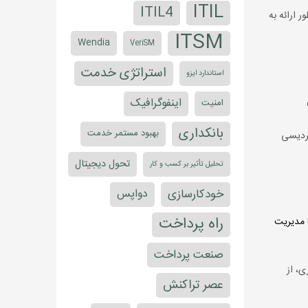
ITIL
ITIL4
 ارائه به
ITSM
Wendia
VeriSM
استراتژی خدمت
استاندارد ایزو
اینفوگرافیک
امنیت
بانکداری
بهبود مستمر خدمت
گردیسی
تحول دیجیتال
تحلیل تأثیر بر کسب و کار
خودکارسازی
دواپس
راه پرداخت
مدیریت
صنعت پرداخت
ی، از
عصر تراکنش