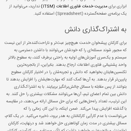
ابزاری برای
مدیریت خدمات فناوری اطلاعات (ITSM)
ندارید، می‌توانید از
یک برنامه‌ی صفحه‌‌گسترده (Spreadsheet) استفاده کنید.
به اشتراک‌گذاری دانش
برای کارکنان پیشخوان خدمت هیچ‌چیز عبث‌تر و ناراحت‌کننده‌تر از این نیست
که مجبور شوند مسئله‌ای را که خودشان می‌توانند با داشتن دسترسی به
سیستم و یک‌سری آموزش‌های اولیه به راحتی برطرف کنند، به سطوح بالاتر
واحد پشتیبانی فناوری اطلاعات ارجاع بدهند. بنابراین، از باتجربه‌ترین
تکنسین‌هایتان بخواهید که دانش و تجربه‌شان را در اختیار کارکنان سطوح
پایین‌تر قرار بدهند. به آ‌ن‌ها کمک کنند که مهارت‌هایشان را افزایش بدهند تا
بتوانند از پسِ مقابله با مسائل چالش‌برانگیز بربیایند. با به اشتراک‌گذاری
دانش بین تمام اعضای تیم، آن‌ها می‌توانند مشکلات بیشتری را حل کنند. به
این ترتیب، تعداد راه‌حل‌هایی که برای حل مسائل ارائه می‌دهند، در مقایسه
با گذشته افزایش پیدا می‌کند. ضمن اینکه، با این کار، زمانی را که
می‌توانست با عدم کارآیی کارکنانتان به هدر برود، ذخیره می‌کنید. در یک کلام،
مسائل بیشتری در مدت زمان کوتاهتری حل خواهند شد و درنهایت، کارکنان
توانمندتر و باتجربه‌تری خواهید داشت که تأثیر مستقیمی بر کارآمدی کارکنان