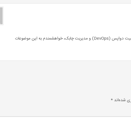
از اشتراک مطالب با کیفیت شما سپاسگزارم. با توجه به اهمیت دواپس (DevOps) و مدیریت چابک، خواهشمندم به این موضوعات
ی شده‌اند
*