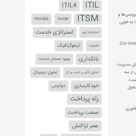
ITIL
ITIL4
سرویس‌ها و
ITSM
Wendia
VeriSM
ا به خوبی
استراتژی خدمت
استاندارد ایزو
مشترک» (co-created)
اینفوگرافیک
امنیت
بانکداری
بهبود مستمر خدمت
 کرده بودند، تقریباً همه (97درصد) گفتند که نقش مدیریت
 از سه
تحول دیجیتال
تحلیل تأثیر بر کسب و کار
رتیب،
خودکارسازی
دواپس
تحول
راه پرداخت
ناوری
صنعت پرداخت
عصر تراکنش