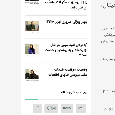
ITIL بپرهیزید، مگر آنکه واقعاً به
جیتال،
آن نیاز باشد
چهار ویژگی ضروری ابزار ITSM
از 1600 متخصص مدیریت خدمات فناوری
شتریانش
اساً، پیش
آیا توفان اتوماسیون در حال
نزدیک‌شدن به پیشخوان خدمت
است؟
خصی دارند. در مقایسه با
وضعیت موفقیت خدمات
سلف‌سرویس فناوری اطلاعات
اشد؟ درکل،
برچسب های مطالب
IT
CRM
وافق در
B2B
BPMS