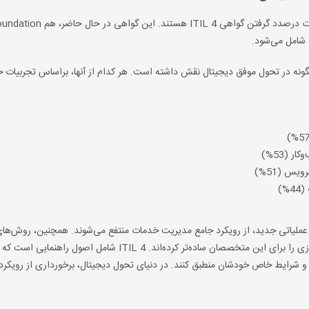
ظرسنجی‌ فوق، از شرکت‌کنندگان پرسیده شد که چارچوب ITIL چگونه در تحول موفق دیجیتال نقش داشته است. هر کدام از آنها، براساس تجربی
 (53%)
س (51%)
%)
 این مدل عملیاتی جدید، از رویکرد جامع مدیریت خدمات منتفع می‌شوند. همچنین، روش‌ه
، چابک (Agile) و لین (Lean) یکپارچه‌سازی را برای این متخصصان ساده‌تر کرده‌اند. ITIL 4 شامل اصول راهنمایی اس
طلاعات کمک می‌کند تا راهنمای ITIL را با نیازها و شرایط خاص خودشان منطبق کنند. در دنیای تحول دیجیتال، برخورداری از رویک