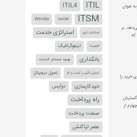
ITIL
ITIL4
ه عنوان
ITSM
Wendia
VeriSM
‌دهد. بر
استراتژی خدمت
استاندارد ایزو
که
اینفوگرافیک
امنیت
بانکداری
بهبود مستمر خدمت
تحول دیجیتال
تحلیل تأثیر بر کسب و کار
برای خرید را
خودکارسازی
دواپس
راه پرداخت
ل گسترش
هارم از
صنعت پرداخت
عصر تراکنش