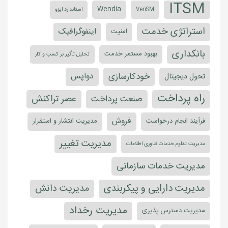
ITSM
Wendia
VeriSM
استاندارد ایزو
استراتژی خدمت
اینفوگرافیک
امنیت
بانکداری
بهبود مستمر خدمت
تحلیل تأثیر بر کسب و کار
خودکارسازی
دواپس
تحول دیجیتال
راه پرداخت
عصر تراکنش
صنعت پرداخت
فروش
فرآیند انجام درخواست
مدیریت انتشار و استقرار
مدیریت تغییر
مدیریت تداوم خدمات فناوری اطلاعات
مدیریت خدمات سازمانی
مدیریت دارایی و پیکربندی
مدیریت دانش
مدیریت رخداد
مدیریت دسترس پذیری