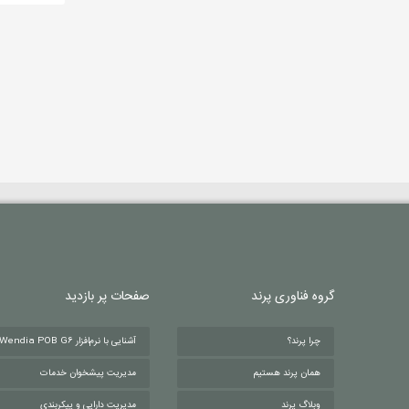
گروه فناوری پرند
صفحات پر بازدید
چرا پرند؟
آشنایی با نرم‌افزار Wendia POB G6
همان پرند هستیم
مدیریت پیشخوان خدمات
وبلاگ پرند
مدیریت دارایی و پیکربندی