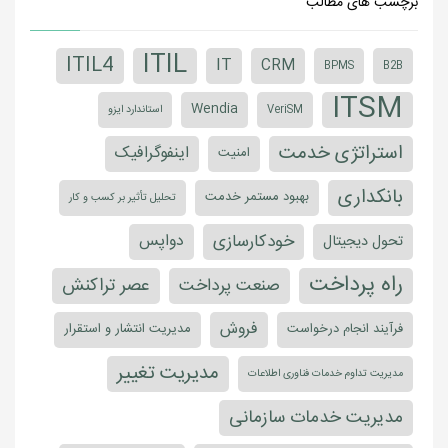
برچسب های مطالب
ITIL
ITIL4
IT
CRM
BPMS
B2B
ITSM
Wendia
VeriSM
استاندارد ایزو
استراتژی خدمت
اینفوگرافیک
امنیت
بانکداری
بهبود مستمر خدمت
تحلیل تأثیر بر کسب و کار
خودکارسازی
دواپس
تحول دیجیتال
راه پرداخت
عصر تراکنش
صنعت پرداخت
فروش
فرآیند انجام درخواست
مدیریت انتشار و استقرار
مدیریت تغییر
مدیریت تداوم خدمات فناوری اطلاعات
مدیریت خدمات سازمانی