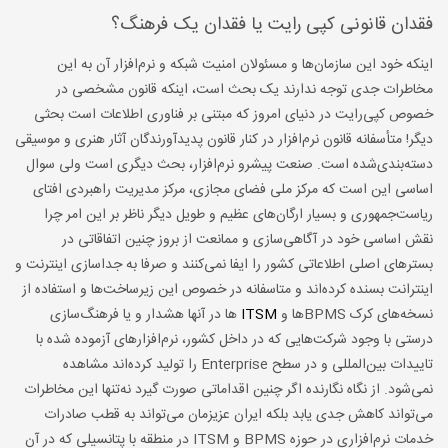
فقدان قانونی کپی رایت یا فقدان یک فرهنگ؟
اینکه خود این سازمان‌ها و مسئولان امنیت شبکه و نرم‌افزار آن به این
مخاطرات جدی توجه ندارند یک بحث است، اینکه قانون مشخصی در
خصوص کپی‌رایت در دنیای امروز که مبتنی بر فناوری اطلاعات است بحثی
دیگر! متأسفانه قانون نرم‌افزار در کنار قانون پدیدآورندگان آثار هنری و موسیقی
دسته‌بندی‌شده است. صنعت پیشرو نرم‌افزار، بحث دیگری است ولی سوال
اساسی این است که مرکز ملی فضای مجازی، مرکز مدیریت راهبردی افتای
ریاست‌جمهوری و بسیار ارگان‌های عظیم و طویل دیگر ناظر بر این امر چرا
نقش اساسی خود در آگاهی‌سازی و ممانعت از بروز چنین اتفاقاتی در
بسترهای اصلی اطلاعاتی کشور را ایفا نمی‌کنند و صرفا به جداسازی اینترنت و
اینترانت بسنده کرده‌اند و متاسفانه در خصوص این زیرساخت‌ها و استفاده از
نسخه‌های کرک BPMSها و
ITSM
ها در آنها هشدار و یا فرهنگ‌سازی
درستی با وجود شرکت‌هایی که در داخل کشور، نرم‌افزارهای آزموده شده با
تاییدات بین‌المللی و در سطح Enterprise را تولید کرده‌اند مشاهده
نمی‌شود. از نگاه نگارنده اگر چنین اقداماتی صورت گیرد نه‌تنها این مخاطرات
می‌تواند کاهش جدی یابد بلکه ایران عزیزمان می‌تواند به قطب صادرات
خدمات نرم‌افزاری در حوزه BPMS و ITSM در منطقه با پتانسیلی که در آن