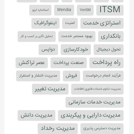
ITSM
Wendia
VeriSM
استاندارد ایزو
استراتژی خدمت
اینفوگرافیک
امنیت
بانکداری
بهبود مستمر خدمت
تحلیل تأثیر بر کسب و کار
خودکارسازی
دواپس
تحول دیجیتال
راه پرداخت
عصر تراکنش
صنعت پرداخت
فروش
فرآیند انجام درخواست
مدیریت انتشار و استقرار
مدیریت تغییر
مدیریت تداوم خدمات فناوری اطلاعات
مدیریت خدمات سازمانی
مدیریت دارایی و پیکربندی
مدیریت دانش
مدیریت رخداد
مدیریت دسترس پذیری