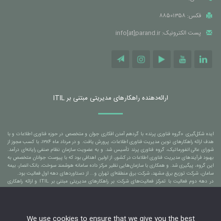
فکس: ۸۸۵۰۱۳۵۸
پست الکترونیک: info[at]parand.ir
ارائه‌دهنده راهکارهای مدیریتی مبتنی بر ITIL
ایده شکل‌گیری «گروه فناوری پرند» با گردهم آمدن افکاری جوان و متخصص در حوزه فناوری اطلاعات و با
هدف ارائه راهکارهای نوین مدیریت فناوری اطلاعات، پرورش یافت. و در مرداد ماه ۱۳۸۴، با کسب مجوز از
شورای عالی انفورماتیک، گروه فناوری پرند تأسیس شد. و به عضویت سازمان نظام صنفی رایانه‌ای درآمد.
بهبود فرآیندهای مدیریت فناوری اطلاعات در کشور، از اولین اهدافی بود که با پیوست جوانان متخصص به
این گروه، پیگیری شد. و همکاری با سازمان‌هایی نظیر مرکز داده سامانه هوشمند سوخت، بانک انصار، بیمه
سامان، شرکت توزیع برق مشهد، شرکت برق منطقه‌ای تهران و... از دستاوردهای دهه اول فعالیت بود.
در دهه دوم فعالیت با تمرکز فعالیت‌های شرکت بر راهکارهای مدیریتی مبتنی بر ITIL و ارائه راهکاری
بومی‌سازی شده و مبتنی بر استانداردهای جهانی، منجر شد تا همکاری با سازمان‌هایی نظیر بانک ملی ایران،
بانک ملت، بانک مسکن، بانک آینده، سازمان برنامه و بودجه کشور، شرکت خدمات انفورماتیک، شرکت
توسن تکنو، شرکت بهسازان ملت، شرکت مخابرات ایران، شرکت به پرداخت ملت و... نیز به افتخارات گروه
فناوری پرند افزوده شود.
We use cookies to ensure that we give you the best