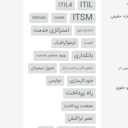
ITIL
ITIL4
ITSM
راد حقیقی
Wendia
VeriSM
استراتژی خدمت
استاندارد ایزو
اینفوگرافیک
امنیت
بانکداری
بهبود مستمر خدمت
ینی در
تحول دیجیتال
تحلیل تأثیر بر کسب و کار
خودکارسازی
دواپس
 نقض اصول و حقوق
راه پرداخت
صنعت پرداخت
عصر تراکنش