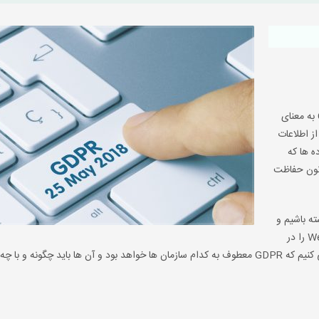
می توان گفت GDPR یا General Data Protection Regulation به معنای
ز اطلاعات
ه ها که
قانون حفاظت
ریم مروری کلی بر جنبه های کلیدی GDPR داشته باشیم و
عملکرد ابزارهای انعطاف پذیر مدیریت خدمات IT مانند Wendia POB را در
پشتیبانی از قوانین جدید بررسی کنیم. در سطور پیش رو، بررسی می کنیم که GDPR معطوف به کدام سازمان ها خواهد بود و آن ها باید چگونه