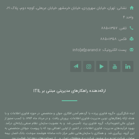
نشانی: تهران، خیابان سهروردی، خیابان خرمشهر، خیابان عربعلی، کوچه دوم، پلاک ۲۱،
واحد ۴
تلفن: ۸۸۵۰۱۳۵۷
فکس: ۸۸۵۰۱۳۵۸
پست الکترونیک: info[at]parand.ir
ارائه‌دهنده راهکارهای مدیریتی مبتنی بر ITIL
ایده شکل‌گیری «گروه فناوری پرند» با گردهم آمدن افکاری جوان و متخصص در حوزه فناوری اطلاعات و با
هدف ارائه راهکارهای نوین مدیریت فناوری اطلاعات، پرورش یافت. و در مرداد ماه ۱۳۸۴، با کسب مجوز از
شورای عالی انفورماتیک، گروه فناوری پرند تأسیس شد. و به عضویت سازمان نظام صنفی رایانه‌ای درآمد.
بهبود فرآیندهای مدیریت فناوری اطلاعات در کشور، از اولین اهدافی بود که با پیوست جوانان متخصص به
این گروه، پیگیری شد. و همکاری با سازمان‌هایی نظیر مرکز داده سامانه هوشمند سوخت، بانک انصار، بیمه
سامان، شرکت توزیع برق مشهد، شرکت برق منطقه‌ای تهران و... از دستاوردهای دهه اول فعالیت بود.