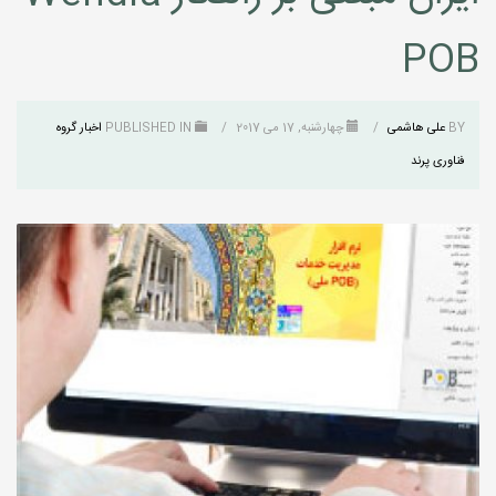
POB
BY
علی هاشمی
/
چهارشنبه, 17 می 2017
/
PUBLISHED IN
اخبار گروه
فناوری پرند