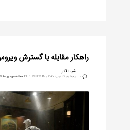
راهکار مقابله با گسترش ویرو
شیما فکار
پنج‌شنبه, 27 فوریه 2020
/
PUBLISHED IN
مطالعه موردی
,
مقالا
0