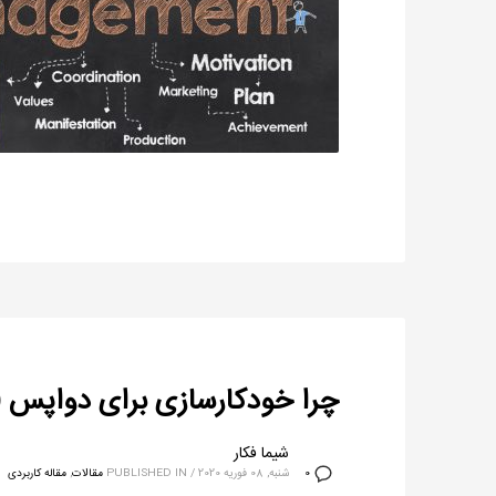
چرا خودکارسازی برای دواپس (DevOps) حیاتی است
شیما فکار
شنبه, 08 فوریه 2020
/
PUBLISHED IN
مقالات
,
مقاله کاربردی
0