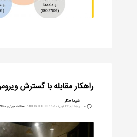
راهکار مقابله با گسترش ویرو
شیما فکار
پنج‌شنبه, 27 فوریه 2020
/
PUBLISHED IN
مطالعه موردی
,
مقالا
0