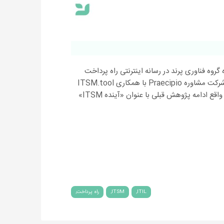
روه فناوری پرند در رسانه اینترنتی راه پرداخت
منتشر شده است. در سه ماهه دوم سال ٢٠٢١ شرکت مشاوره Praecipio با همکاری ITSM.tool
یک پژوهش در این صنعت انجام دادند که در واقع ادامه پژوهش قبلی با عنوان «آینده ITSM»
ITIL
ITSM
راه پرداخت