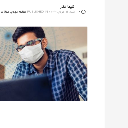
شیما فکار
شنبه, 11 جولای 2020
/
PUBLISHED IN
مطالعه موردی
,
مقالات
0