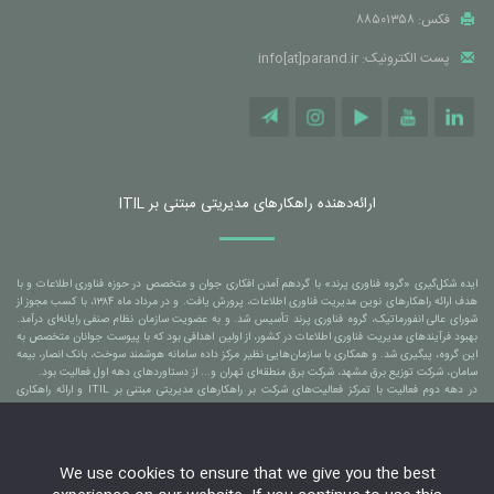
فکس: ۸۸۵۰۱۳۵۸
پست الکترونیک: info[at]parand.ir
ارائه‌دهنده راهکارهای مدیریتی مبتنی بر ITIL
ایده شکل‌گیری «گروه فناوری پرند» با گردهم آمدن افکاری جوان و متخصص در حوزه فناوری اطلاعات و با
هدف ارائه راهکارهای نوین مدیریت فناوری اطلاعات، پرورش یافت. و در مرداد ماه ۱۳۸۴، با کسب مجوز از
شورای عالی انفورماتیک، گروه فناوری پرند تأسیس شد. و به عضویت سازمان نظام صنفی رایانه‌ای درآمد.
بهبود فرآیندهای مدیریت فناوری اطلاعات در کشور، از اولین اهدافی بود که با پیوست جوانان متخصص به
این گروه، پیگیری شد. و همکاری با سازمان‌هایی نظیر مرکز داده سامانه هوشمند سوخت، بانک انصار، بیمه
سامان، شرکت توزیع برق مشهد، شرکت برق منطقه‌ای تهران و... از دستاوردهای دهه اول فعالیت بود.
در دهه دوم فعالیت با تمرکز فعالیت‌های شرکت بر راهکارهای مدیریتی مبتنی بر ITIL و ارائه راهکاری
بومی‌سازی شده و مبتنی بر استانداردهای جهانی، منجر شد تا همکاری با سازمان‌هایی نظیر بانک ملی ایران،
بانک ملت، بانک مسکن، بانک آینده، سازمان برنامه و بودجه کشور، شرکت خدمات انفورماتیک، شرکت
توسن تکنو، شرکت بهسازان ملت، شرکت مخابرات ایران، شرکت به پرداخت ملت و... نیز به افتخارات گروه
فناوری پرند افزوده شود.
We use cookies to ensure that we give you the best