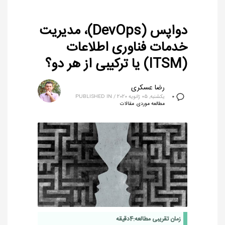
دواپس (DevOps)، مدیریت
خدمات فناوری اطلاعات
(ITSM) یا ترکیبی از هر دو؟
رضا عسکری
یکشنبه, 05 ژانویه 2020
/
PUBLISHED IN
0
مطالعه موردی
,
مقالات
زمان تقریبی مطالعه:
4
دقیقه