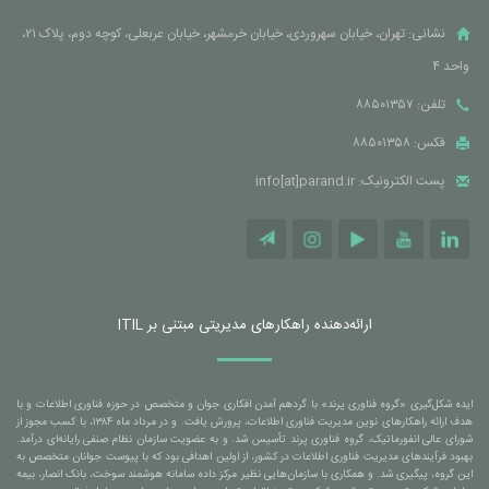
نشانی: تهران، خیابان سهروردی، خیابان خرمشهر، خیابان عربعلی، کوچه دوم، پلاک ۲۱،
واحد ۴
تلفن: ۸۸۵۰۱۳۵۷
فکس: ۸۸۵۰۱۳۵۸
پست الکترونیک: info[at]parand.ir
ارائه‌دهنده راهکارهای مدیریتی مبتنی بر ITIL
ایده شکل‌گیری «گروه فناوری پرند» با گردهم آمدن افکاری جوان و متخصص در حوزه فناوری اطلاعات و با
هدف ارائه راهکارهای نوین مدیریت فناوری اطلاعات، پرورش یافت. و در مرداد ماه ۱۳۸۴، با کسب مجوز از
شورای عالی انفورماتیک، گروه فناوری پرند تأسیس شد. و به عضویت سازمان نظام صنفی رایانه‌ای درآمد.
بهبود فرآیندهای مدیریت فناوری اطلاعات در کشور، از اولین اهدافی بود که با پیوست جوانان متخصص به
این گروه، پیگیری شد. و همکاری با سازمان‌هایی نظیر مرکز داده سامانه هوشمند سوخت، بانک انصار، بیمه