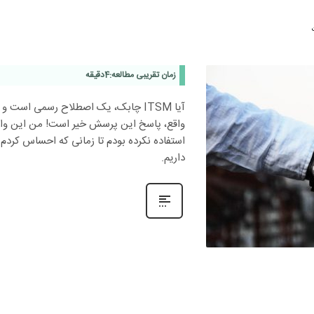
زمان تقریبی مطالعه:
4
دقیقه
آیا ITSM چابک، یک اصطلاح رسمی است
واقع، پاسخ این پرسش خیر است! من این واژه
داریم.