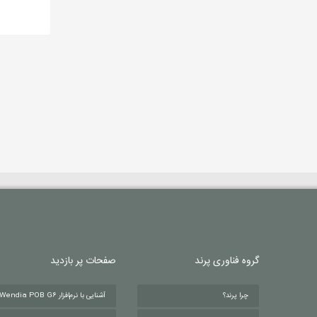
گروه فناوری پرند
صفحات پر بازدید
چرا پرند؟
آشنایی با نرم‌افزار Wendia POB G6