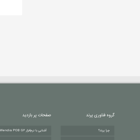
گروه فناوری پرند
صفحات پر بازدید
چرا پرند؟
آشنایی با نرم‌افزار Wendia POB G6