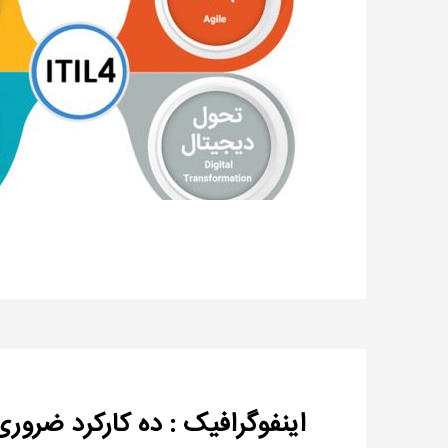
اینفوگرافیک : ده کارکرد ضروری TSM