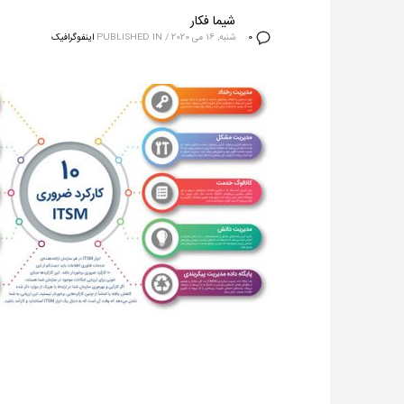
شیما فکار
شنبه, 16 می 2020
/
PUBLISHED IN
اینفوگرافیک
0