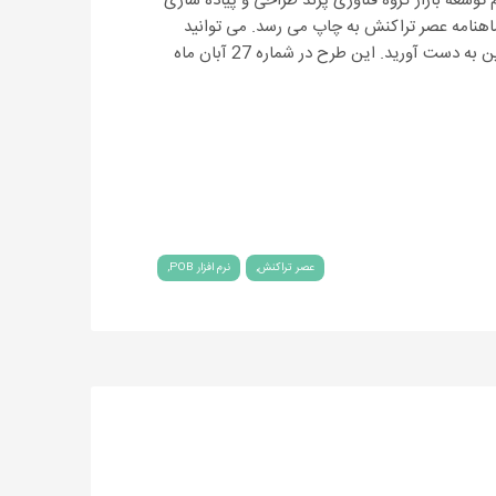
سط تیم توسعه بازار گروه فناوری پرند طراحی و پیاده سازی
اهنامه عصر تراکنش به چاپ می رسد. می توانید
اینجا کلیک کنید تا اطلاعات کاملی از این کمپین به دست آورید. این طرح در شماره 27 آبان ماه
عصر تراکنش
نرم افزار POB