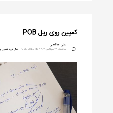
کمپین روی ریل POB
علی هاشمی
سه‌شنبه, 24 سپتامبر 2019
/
PUBLISHED IN
اخبار گروه فناوری پ
1