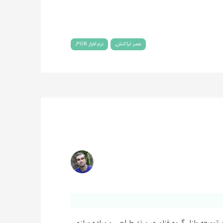
عصر تراکنش
نرم افزار POB