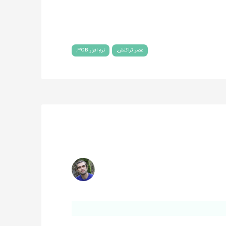
عصر تراکنش
نرم افزار POB