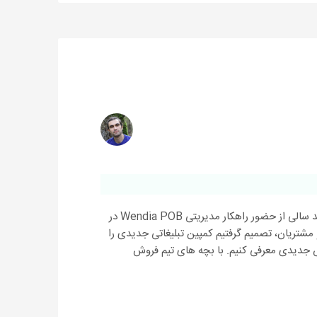
همه چیز در رابطه با کمپین روی ریل POB چند سالی از حضور راهکار مدیریتی Wendia POB در
مشتریان، تصمیم گرفتیم کمپین تبلیغاتی جدیدی را
شروع کنیم تا POB را به روش جدیدی معرفی کنیم. با بچه های تیم فروش