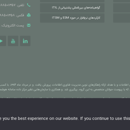
تلفن: ۸۸۵۰۱۳۵۷
گواهینامه‌های بین‌المللی پشتیبانی از ITIL
فکس: ۸۸۵۰۱۳۵۸
کارکردهای نرم‌افزار در حوزه ESM و ITSM
پست الکترونیک: info[at]parand.ir
ایده شکل‌گیری «گروه فناو
 بود که با پیوست جوانان متخصص به این گروه، پیگیری شد. و همکاری با سازمان‌هایی نظیر مرکز داده سامانه هوش
وم فعالیت با تمرکز فعالیت‌های شرکت بر راهکارهای مدیریتی مبتنی بر ITIL و ارائه راهکاری بومی‌سازی شده و مبتنی بر استانداردهای جهانی، منجر شد تا
ت و... نیز به افتخارات گروه فناوری پرند افزوده شود.
you the best experience on our website. If you continue to use this 
و کپی‌برداری از آنها بدون ذکر نام «گروه فناوری پرند» مجاز نیست.