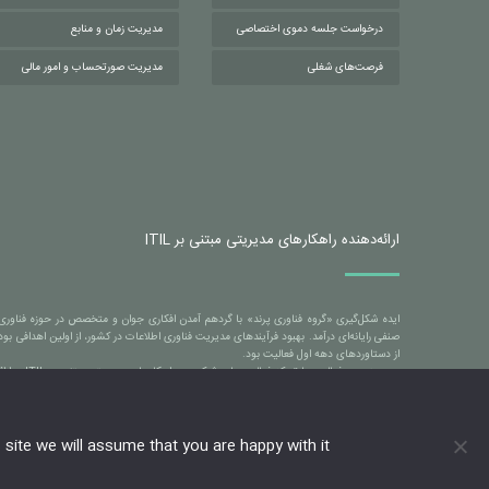
درخواست جلسه دموی اختصاصی
مدیریت زمان و منابع
فرصت‌های شغلی
مدیریت صورتحساب و امور مالی
ارائه‌دهنده راهکارهای مدیریتی مبتنی بر ITIL
صنفی رایانه‌ای درآمد. بهبود فرآیندهای مدیریت فناوری اطلاعات در کشور، از اولین اهدافی
از دستاوردهای دهه اول فعالیت بود.
در دهه د
انفورماتیک، شرکت توسن تکنو، شرکت بهسازان ملت، شرکت مخابرات ایران، شرکت به پرداخت مل
site we will assume that you are happy with it.
حقوق محتوای تمام صفحات (متون، تصاویر، فایل‌های ویدئویی) محفوظ است 