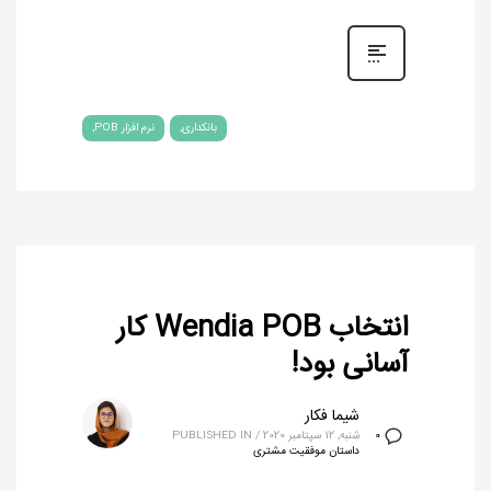
بانکداری
نرم افزار POB
انتخاب Wendia POB کار
آسانی بود!
شیما فکار
شنبه, 12 سپتامبر 2020
/
PUBLISHED IN
0
داستان موفقیت مشتری