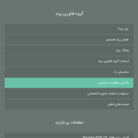
گروه فناوری پرند
چرا پرند؟
همان پرند هستیم
وبلاگ پرند
ارتباط با گروه فناوری پرند
مشتریان ما
داستان موفقیت مشتری
درخواست جلسه دموی اختصاصی
فرصت‌های شغلی
صفحات پر بازدید
آشنایی با نرم‌افزار Wendia POB G6