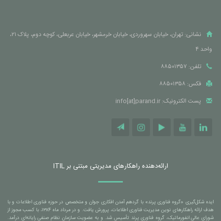
نشانی: تهران، خیابان سهروردی، خیابان خرمشهر، خیابان عربعلی، کوچه دوم، پلاک ۲۱،
واحد ۴
تلفن: ۸۸۵۰۱۳۵۷
فکس: ۸۸۵۰۱۳۵۸
پست الکترونیک: info[at]parand.ir
ارائه‌دهنده راهکارهای مدیریتی مبتنی بر ITIL
ایده شکل‌گیری «گروه فناوری پرند» با گردهم آمدن افکاری جوان و متخصص در حوزه فناوری اطلاعات و با
هدف ارائه راهکارهای نوین مدیریت فناوری اطلاعات، پرورش یافت. و در مرداد ماه ۱۳۸۴، با کسب مجوز از
شورای عالی انفورماتیک، گروه فناوری پرند تأسیس شد. و به عضویت سازمان نظام صنفی رایانه‌ای درآمد.