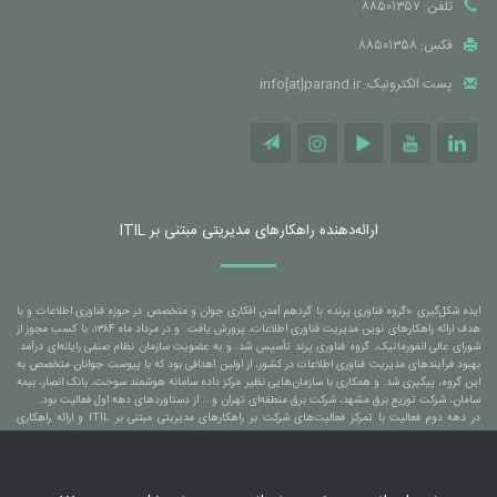
تلفن: ۸۸۵۰۱۳۵۷
فکس: ۸۸۵۰۱۳۵۸
پست الکترونیک: info[at]parand.ir
ارائه‌دهنده راهکارهای مدیریتی مبتنی بر ITIL
ایده شکل‌گیری «گروه فناوری پرند» با گردهم آمدن افکاری جوان و متخصص در حوزه فناوری اطلاعات و با
هدف ارائه راهکارهای نوین مدیریت فناوری اطلاعات، پرورش یافت. و در مرداد ماه ۱۳۸۴، با کسب مجوز از
شورای عالی انفورماتیک، گروه فناوری پرند تأسیس شد. و به عضویت سازمان نظام صنفی رایانه‌ای درآمد.
بهبود فرآیندهای مدیریت فناوری اطلاعات در کشور، از اولین اهدافی بود که با پیوست جوانان متخصص به
این گروه، پیگیری شد. و همکاری با سازمان‌هایی نظیر مرکز داده سامانه هوشمند سوخت، بانک انصار، بیمه
سامان، شرکت توزیع برق مشهد، شرکت برق منطقه‌ای تهران و... از دستاوردهای دهه اول فعالیت بود.
در دهه دوم فعالیت با تمرکز فعالیت‌های شرکت بر راهکارهای مدیریتی مبتنی بر ITIL و ارائه راهکاری
بومی‌سازی شده و مبتنی بر استانداردهای جهانی، منجر شد تا همکاری با سازمان‌هایی نظیر بانک ملی ایران،
بانک ملت، بانک مسکن، بانک آینده، سازمان برنامه و بودجه کشور، شرکت خدمات انفورماتیک، شرکت
توسن تکنو، شرکت بهسازان ملت، شرکت مخابرات ایران، شرکت به پرداخت ملت و... نیز به افتخارات گروه
فناوری پرند افزوده شود.