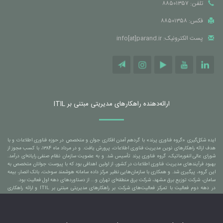
تلفن: ۸۸۵۰۱۳۵۷
فکس: ۸۸۵۰۱۳۵۸
پست الکترونیک: info[at]parand.ir
ارائه‌دهنده راهکارهای مدیریتی مبتنی بر ITIL
ایده شکل‌گیری «گروه فناوری پرند» با گردهم آمدن افکاری جوان و متخصص در حوزه فناوری اطلاعات و با
هدف ارائه راهکارهای نوین مدیریت فناوری اطلاعات، پرورش یافت. و در مرداد ماه ۱۳۸۴، با کسب مجوز از
شورای عالی انفورماتیک، گروه فناوری پرند تأسیس شد. و به عضویت سازمان نظام صنفی رایانه‌ای درآمد.
بهبود فرآیندهای مدیریت فناوری اطلاعات در کشور، از اولین اهدافی بود که با پیوست جوانان متخصص به
این گروه، پیگیری شد. و همکاری با سازمان‌هایی نظیر مرکز داده سامانه هوشمند سوخت، بانک انصار، بیمه
سامان، شرکت توزیع برق مشهد، شرکت برق منطقه‌ای تهران و... از دستاوردهای دهه اول فعالیت بود.
در دهه دوم فعالیت با تمرکز فعالیت‌های شرکت بر راهکارهای مدیریتی مبتنی بر ITIL و ارائه راهکاری
بومی‌سازی شده و مبتنی بر استانداردهای جهانی، منجر شد تا همکاری با سازمان‌هایی نظیر بانک ملی ایران،
بانک ملت، بانک مسکن، بانک آینده، سازمان برنامه و بودجه کشور، شرکت خدمات انفورماتیک، شرکت
توسن تکنو، شرکت بهسازان ملت، شرکت مخابرات ایران، شرکت به پرداخت ملت و... نیز به افتخارات گروه
فناوری پرند افزوده شود.