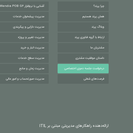
چرا پرند؟
آشنایی با نرم‌افزار Wendia POB G6
همان پرند هستیم
مدیریت پیشخوان خدمات
وبلاگ پرند
مدیریت دارایی و پیکربندی
ارتباط با گروه فناوری پرند
مدیریت تغییر و پروژه
مشتریان ما
مدیریت انبار و خرید
داستان موفقیت مشتری
مدیریت سطح خدمات
درخواست جلسه دموی اختصاصی
مدیریت زمان و منابع
فرصت‌های شغلی
مدیریت صورتحساب و امور مالی
ارائه‌دهنده راهکارهای مدیریتی مبتنی بر ITIL