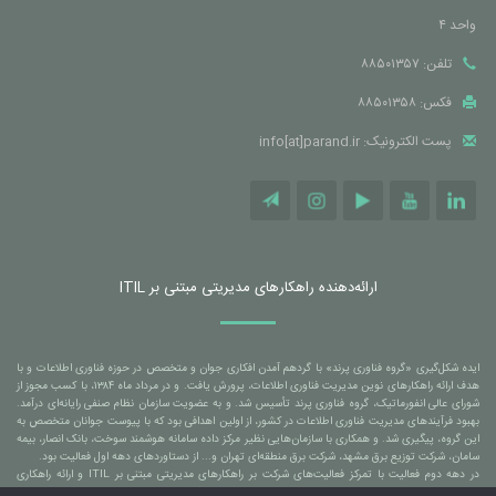
واحد ۴
تلفن: ۸۸۵۰۱۳۵۷
فکس: ۸۸۵۰۱۳۵۸
پست الکترونیک: info[at]parand.ir
ارائه‌دهنده راهکارهای مدیریتی مبتنی بر ITIL
ایده شکل‌گیری «گروه فناوری پرند» با گردهم آمدن افکاری جوان و متخصص در حوزه فناوری اطلاعات و با
هدف ارائه راهکارهای نوین مدیریت فناوری اطلاعات، پرورش یافت. و در مرداد ماه ۱۳۸۴، با کسب مجوز از
شورای عالی انفورماتیک، گروه فناوری پرند تأسیس شد. و به عضویت سازمان نظام صنفی رایانه‌ای درآمد.
بهبود فرآیندهای مدیریت فناوری اطلاعات در کشور، از اولین اهدافی بود که با پیوست جوانان متخصص به
این گروه، پیگیری شد. و همکاری با سازمان‌هایی نظیر مرکز داده سامانه هوشمند سوخت، بانک انصار، بیمه
سامان، شرکت توزیع برق مشهد، شرکت برق منطقه‌ای تهران و... از دستاوردهای دهه اول فعالیت بود.
در دهه دوم فعالیت با تمرکز فعالیت‌های شرکت بر راهکارهای مدیریتی مبتنی بر ITIL و ارائه راهکاری
بومی‌سازی شده و مبتنی بر استانداردهای جهانی، منجر شد تا همکاری با سازمان‌هایی نظیر بانک ملی ایران،